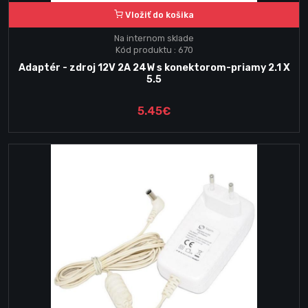
Vložiť do košika
Na internom sklade
Kód produktu : 670
Adaptér - zdroj 12V 2A 24W s konektorom-priamy 2.1 X
5.5
5.45€