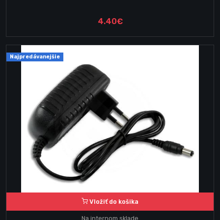
4.40€
Najpredávanejšie
Vložiť do košika
Na internom sklade