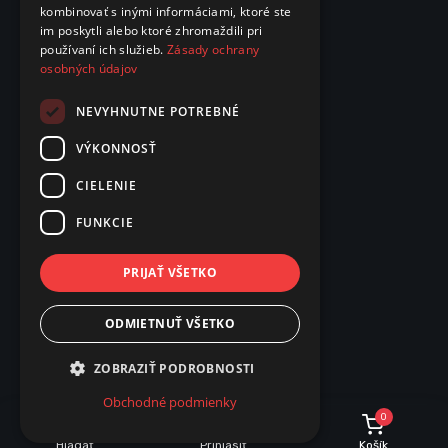
kombinovať s inými informáciami, ktoré ste
im poskytli alebo ktoré zhromaždili pri
používaní ich služieb.
Zásady ochrany
osobných údajov
NEVYHNUTNE POTREBNÉ
VÝKONNOSŤ
CIELENIE
FUNKCIE
PRIJAŤ VŠETKO
ODMIETNUŤ VŠETKO
ZOBRAZIŤ PODROBNOSTI
Obchodné podmienky
0
Hľadať
Prihlásiť
Košík