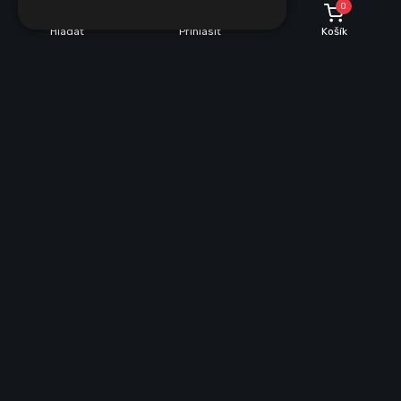
0
Hľadať
Prihlásiť
Košík
INFORMÁCIE O NÁKUPE
Dobrava a množstevné zľavy
Obchodné podmienky
Reklamácie
Vrátenie tovaru
VŠEOBECNÉ INFORMÁCIE
Mapa stránky
Ochrana osobných údajov