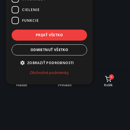
CIELENIE
FUNKCIE
PRIJAŤ VŠETKO
ODMIETNUŤ VŠETKO
ZOBRAZIŤ PODROBNOSTI
Obchodné podmienky
0
Hľadať
Prihlásiť
Košík
INFORMÁCIE O NÁKUPE
Dobrava a množstevné zľavy