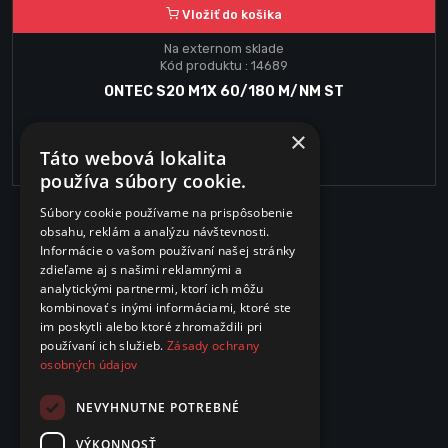
Vložiť do košika
Na externom sklade
Kód produktu : 14689
ONTEC S20 M1X 60/180 M/NM ST
×
59.45€
Táto webová lokalita
používa súbory cookie.
Súbory cookie používame na prispôsobenie
obsahu, reklám a analýzu návštevnosti.
Informácie o vašom používaní našej stránky
zdieľame aj s našimi reklamnými a
analytickými partnermi, ktorí ich môžu
kombinovať s inými informáciami, ktoré ste
im poskytli alebo ktoré zhromaždili pri
používaní ich služieb.
Zásady ochrany
osobných údajov
NEVYHNUTNE POTREBNÉ
VÝKONNOSŤ