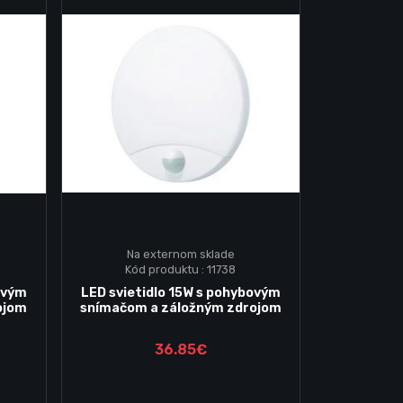
Na externom sklade
Kód produktu : 11738
Vložiť do košika
ovým
LED svietidlo 15W s pohybovým
ojom
snímačom a záložným zdrojom
36.85€