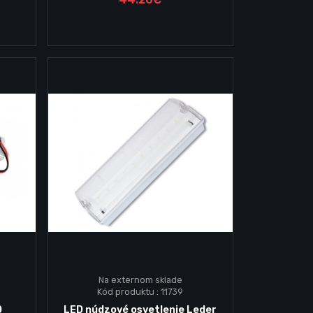
Na externom sklade
Kód produktu : 11739
Vložiť do košika
D
LED núdzové osvetlenie Leder