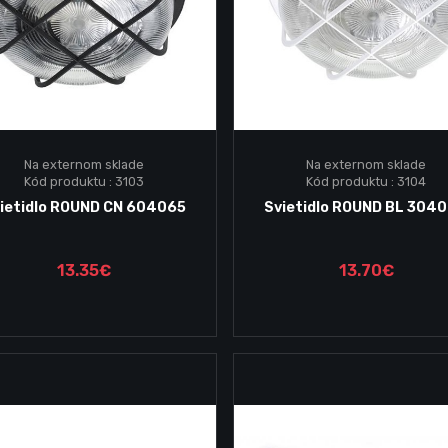
Na externom sklade
Na externom sklade
Kód produktu : 3103
Kód produktu : 3104
Vložiť do košika
Vložiť do košika
ietidlo ROUND CN 604065
Svietidlo ROUND BL 304
13.35€
13.70€