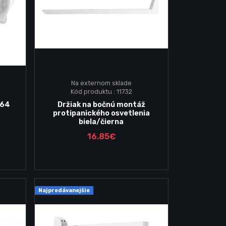
Na externom sklade
Kód produktu : 11732
Vložiť do košika
064
Držiak na bočnú montáž
protipanického osvetlenia
biela/čierna
16.85€
Najpredávanejšie