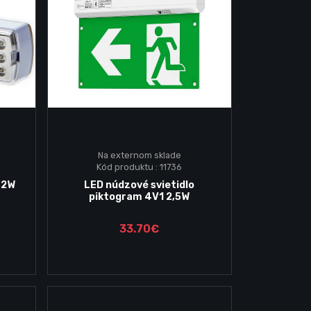
Na externom sklade
Kód produktu : 11736
Vložiť do košika
,2W
LED núdzové svietidlo
piktogram 4V1 2,5W
33.70€