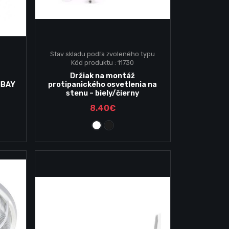
Stav skladu podľa zvoleného typu
Kód produktu : 11730
Vyberte variantu
Držiak na montáž
HBAY
protipanického osvetlenia na
stenu – biely/čierny
8.40€