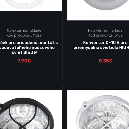
Na externom sklade
Na externom sklade
Kód produktu : 11729
Kód produktu : 3102
Vložiť do košika
Vložiť do košika
ek pre prisadenú montáž s
Konvertor 0–10 V pre
budovateľného núdzového
priemyselná svíetidla HIG
svietidlá 3W
7.90€
8.35€