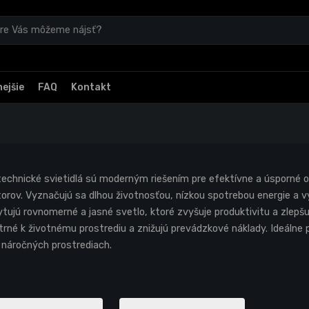
ejšie
FAQ
Kontakt
echnické svietidlá sú moderným riešením pre efektívne a úsporné 
torov. Vyznačujú sa dlhou životnosťou, nízkou spotrebou energie a 
tujú rovnomerné a jasné svetlo, ktoré zvyšuje produktivitu a zlepš
trné k životnému prostrediu a znižujú prevádzkové náklady. Ideálne p
 náročných prostrediach.