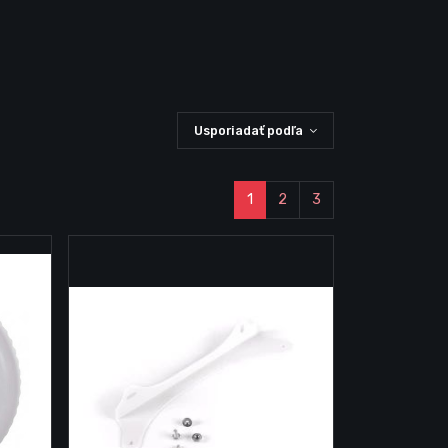
Usporiadať podľa
1
2
3