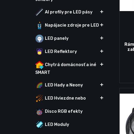
Al profily pre LED pásy
Napájacie zdroje pre LED
LED panely
Rámč
za
LED Reflektory
Chytrá domácnosť a iné
SMART
LED Hady a Neony
LED Hviezdne nebo
Disco RGB efekty
LED Moduly