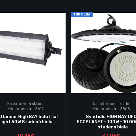
TOP CENA
Na externom sklade
Na externom sklade
Kód produktu : 3107
Kód produktu : 3303
Vložiť do košika
Vložiť do košika
D Linear High BAY Indutrial
Svietidlo HIGH BAY UF
Light 50W Studená biela
ECOPLANET - 100W - 10 00
- studená biela
39.45€
41.05€