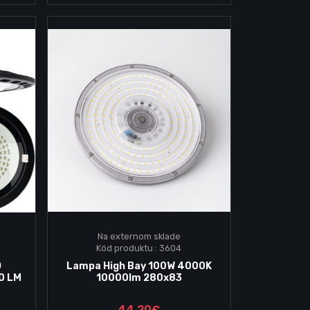
Na externom sklade
Kód produktu : 3604
Vložiť do košika
O
Lampa High Bay 100W 4000K
0 LM
10000lm 280x83
44.20€