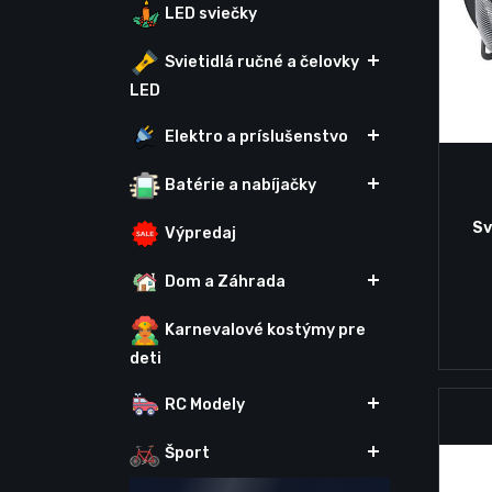
LED sviečky
Svietidlá ručné a čelovky
LED
Elektro a príslušenstvo
Batérie a nabíjačky
Sv
Výpredaj
Dom a Záhrada
Karnevalové kostýmy pre
deti
RC Modely
Šport