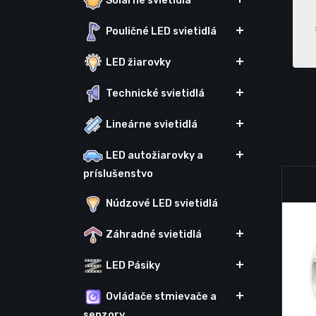
Solárne svietidlá
Pouličné LED svietidlá
LED žiarovky
Technické svietidlá
Lineárne svietidlá
LED autožiarovky a
príslušenstvo
Núdzové LED svietidlá
Záhradné svietidlá
LED Pásiky
Ovládače stmievače a
senzory