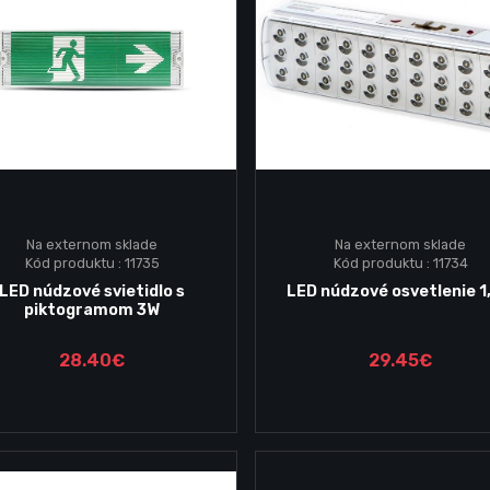
Na externom sklade
Na externom sklade
Kód produktu : 11735
Kód produktu : 11734
Vložiť do košika
Vložiť do košika
LED núdzové svietidlo s
LED núdzové osvetlenie 1
piktogramom 3W
28.40€
29.45€