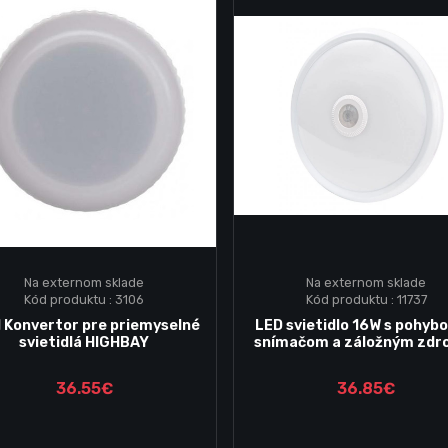
Na externom sklade
Na externom sklade
Kód produktu : 3106
Kód produktu : 11737
Vložiť do košika
Vložiť do košika
 Konvertor pre priemyselné
LED svietidlo 16W s pohyb
svietidlá HIGHBAY
snímačom a záložným zdr
36.55€
36.85€