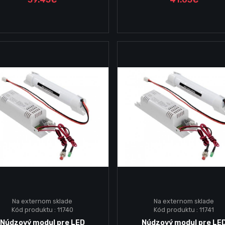
Na externom sklade
Na externom sklade
Kód produktu : 11740
Kód produktu : 11741
Vložiť do košika
Vložiť do košika
Núdzový modul pre LED
Núdzový modul pre LE