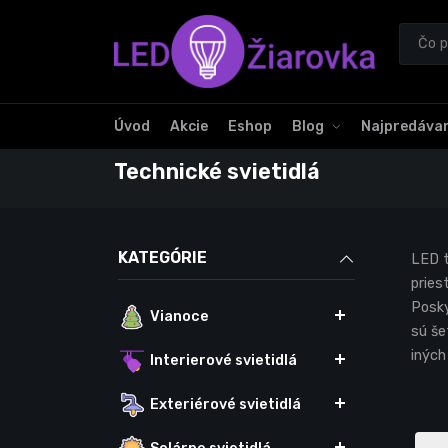
Úvod
Akcie
Eshop
Blog
Najpredávan
Technické svietidlá
KATEGÓRIE
LED t
pries
Posky
Vianoce
sú še
iných
Interierové svietidlá
Exteriérové svietidlá