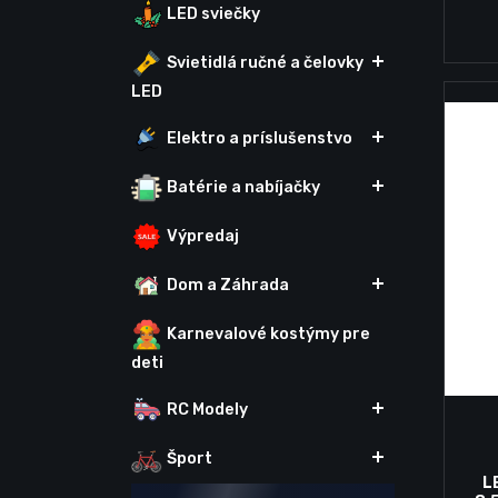
LED sviečky
Svietidlá ručné a čelovky
LED
Elektro a príslušenstvo
Batérie a nabíjačky
Výpredaj
Dom a Záhrada
Karnevalové kostýmy pre
deti
RC Modely
Šport
L