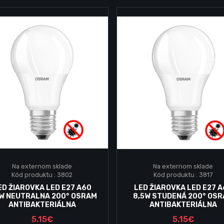
Na externom sklade
Na externom sklade
Kód produktu : 3802
Kód produktu : 3817
Vložiť do košika
Vložiť do košika
ED ŽIAROVKA LED E27 A60
LED ŽIAROVKA LED E27 
5W NEUTRALNA 200° OSRAM
8,5W STUDENÁ 200° OS
ANTIBAKTERIÁLNA
ANTIBAKTERIÁLNA
5.15€
5.15€