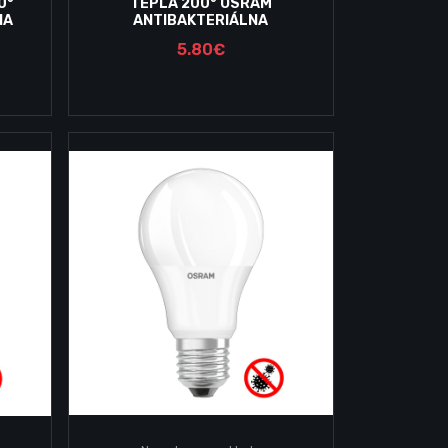
0°
TEPLÁ 200° OSRAM
NA
ANTIBAKTERIÁLNA
5.80€