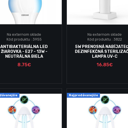
Na externom sklade
Na externom sklade
Kód produktu : 3955
Kód produktu : 3822
Vložiť do košika
Vložiť do košika
ANTIBAKTERIÁLNA LED
5W PRENOSNÁ NABÍJATE
ŽIAROVKA - E27 - 13W -
DEZINFEKČNÁ STERILIZA
NEUTRÁLNA BIELA
LAMPA UV-C
8.75€
16.85€
dávanejšie
Najpredávanejšie