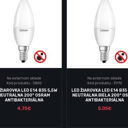
Na externom sklade
Na externom sklade
Kód produktu : 3800
Kód produktu : 3970
Vložiť do košika
Vložiť do košika
 ŽIAROVKA LED E14 B35 5,5W
LED ŽIAROVKA LED E14 B35
NEUTRALNA 200° OSRAM
NEUTRALNA BIELA 200° O
ANTIBAKTERIÁLNA
ANTIBAKTERIÁLNA
4.75€
5.05€