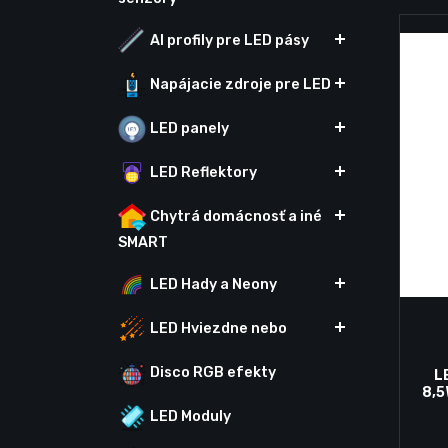
Al profily pre LED pásy
Napájacie zdroje pre LED
LED panely
LED Reflektory
Chytrá domácnosť a iné
SMART
LED Hady a Neony
LED Hviezdne nebo
Disco RGB efekty
L
8,
LED Moduly