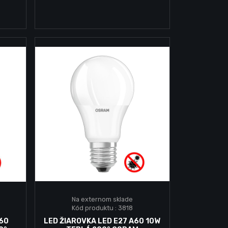
Na externom sklade
Kód produktu : 3818
Vložiť do košika
A60
LED ŽIAROVKA LED E27 A60 10W