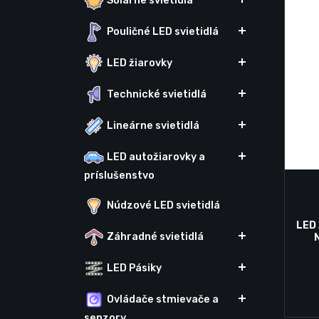
Solárne svietidlá
Pouličné LED svietidlá
LED žiarovky
Technické svietidlá
Lineárne svietidlá
LED autožiarovky a
príslušenstvo
Núdzové LED svietidlá
LED
Záhradné svietidlá
LED Pásiky
Ovládače stmievače a
senzory