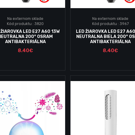
Na externom sklade
Na externom sklade
Kód produktu : 3820
Kód produktu : 3967
Vložiť do košika
Vložiť do košika
 ŽIAROVKA LED E27 A60 13W
LED ŽIAROVKA LED E27 A60
NEUTRALNA 200° OSRAM
NEUTRALNA BIELA 200° O
ANTIBAKTERIÁLNA
ANTIBAKTERIÁLNA
8.40€
8.40€