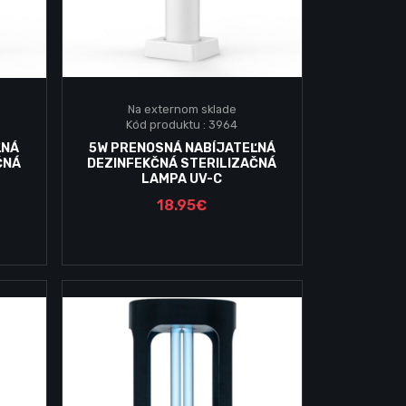
Na externom sklade
Kód produktu : 3964
Vložiť do košika
ĽNÁ
5W PRENOSNÁ NABÍJATEĽNÁ
ČNÁ
DEZINFEKČNÁ STERILIZAČNÁ
LAMPA UV-C
18.95€