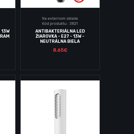
Na externom sklade
Kód produktu : 3821
Vložiť do košika
 13W
ANTIBAKTERIÁLNA LED
SRAM
ŽIAROVKA - E27 - 13W -
NEUTRÁLNA BIELA
8.65€