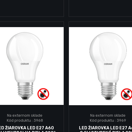
Na externom sklade
Na externom sklade
Kód produktu : 3968
Kód produktu : 3969
Vložiť do košika
Vložiť do košika
ED ŽIAROVKA LED E27 A60
LED ŽIAROVKA LED E27 