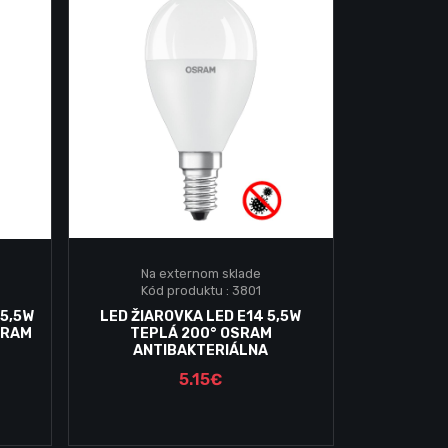
Na externom sklade
Kód produktu : 3801
Vložiť do košika
 5,5W
LED ŽIAROVKA LED E14 5,5W
SRAM
TEPLÁ 200° OSRAM
ANTIBAKTERIÁLNA
5.15€