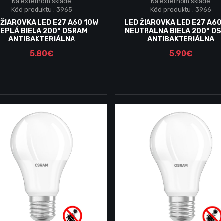
Na externom sklade
Na externom sklade
Kód produktu : 3965
Kód produktu : 3966
Vložiť do košika
Vložiť do košika
 ŽIAROVKA LED E27 A60 10W
LED ŽIAROVKA LED E27 A6
EPLÁ BIELA 200° OSRAM
NEUTRALNA BIELA 200° O
ANTIBAKTERIÁLNA
ANTIBAKTERIÁLNA
5.80€
5.90€