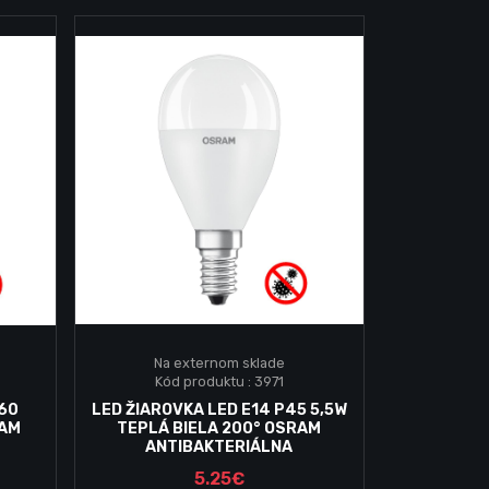
Na externom sklade
Kód produktu : 3971
Vložiť do košika
A60
LED ŽIAROVKA LED E14 P45 5,5W
RAM
TEPLÁ BIELA 200° OSRAM
ANTIBAKTERIÁLNA
5.25€