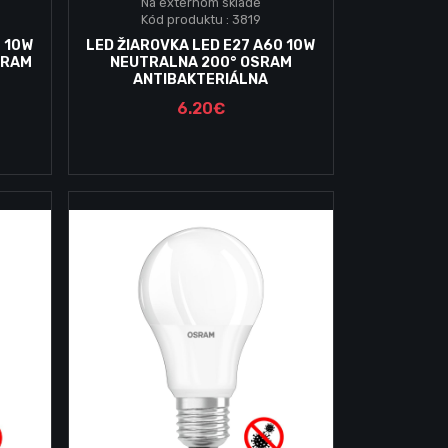
Na externom sklade
Kód produktu : 3819
Vložiť do košika
0 10W
LED ŽIAROVKA LED E27 A60 10W
SRAM
NEUTRALNA 200° OSRAM
ANTIBAKTERIÁLNA
6.20€