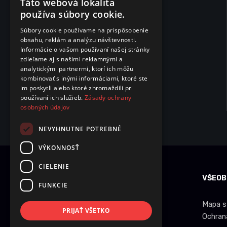
Táto webová lokalita
používa súbory cookie.
Súbory cookie používame na prispôsobenie
obsahu, reklám a analýzu návštevnosti.
Informácie o vašom používaní našej stránky
zdieľame aj s našimi reklamnými a
analytickými partnermi, ktorí ich môžu
kombinovať s inými informáciami, ktoré ste
im poskytli alebo ktoré zhromaždili pri
používaní ich služieb.
Zásady ochrany
osobných údajov
NEVYHNUTNE POTREBNÉ
VÝKONNOSŤ
CIELENIE
INFORMÁCIE O NÁKUPE
VŠEOB
FUNKCIE
Dobrava a množstevné zľavy
Mapa s
PRIJAŤ VŠETKO
Obchodné podmienky
Ochran