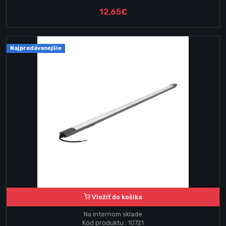
12.65€
Najpredávanejšie
Vložiť do košika
Na internom sklade
Kód produktu : 10721