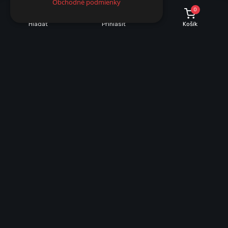
Obchodné podmienky
0
Hľadať
Prihlásiť
Košík
INFORMÁCIE O NÁKUPE
Dobrava a množstevné zľavy
Obchodné podmienky
Reklamácie
Vrátenie tovaru
VŠEOBECNÉ INFORMÁCIE
Mapa stránky
Ochrana osobných údajov