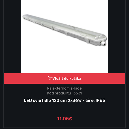
Vložiť do košika
Na externom sklade
Kód produktu : 3531
LED svietidlo 120 cm 2x36W – číre, IP65
11.05€