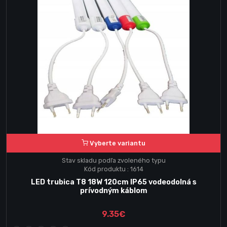
Vyberte variantu
Stav skladu podľa zvoleného typu
Kód produktu : 1614
LED trubica T8 18W 120cm IP65 vodeodolná s
prívodným káblom
9.35€