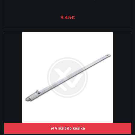
9.45€
Vložiť do košika