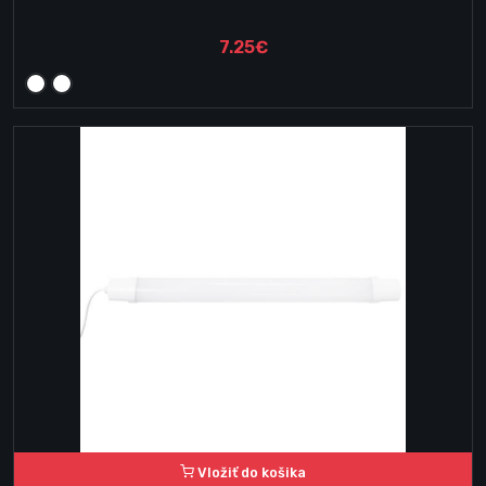
7.25€
Vložiť do košika