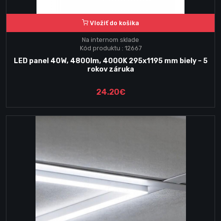
Vložiť do košika
Na internom sklade
Kód produktu : 12667
LED panel 40W, 4800lm, 4000K 295x1195 mm biely – 5
rokov záruka
24.20€