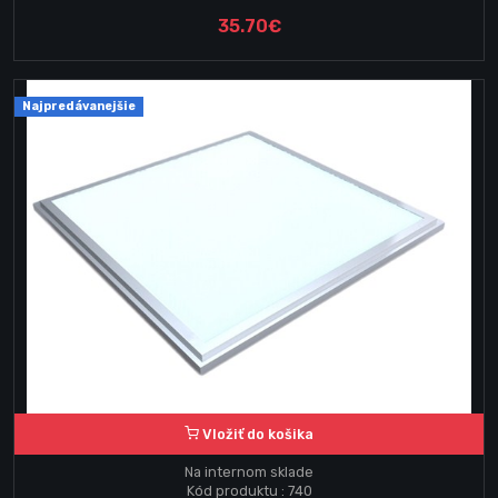
35.70€
Najpredávanejšie
Vložiť do košika
Na internom sklade
Kód produktu : 740