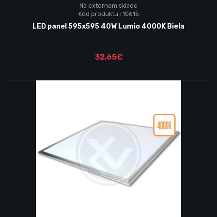
Na externom sklade
Kód produktu : 10615
LED panel 595x595 40W Lumio 4000K Biela
32.65€