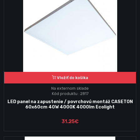
Vložiť do košika
Na externom sklade
Kód produktu : 2817
LED panel na zapustenie / povrchovú montáž CASETON
60x60cm 40W 4000K 4000lm Ecolight
31.25€