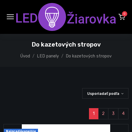
0
Do kazetových stropov
Úvod
LED panely
Do kazetových stropov
Usporiadať podľa
1
2
3
4
Najpredávanejšie