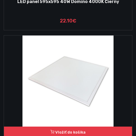
LED panel 595x595 40W Domino 4000K Čierny
22.10€
Vložiť do košika