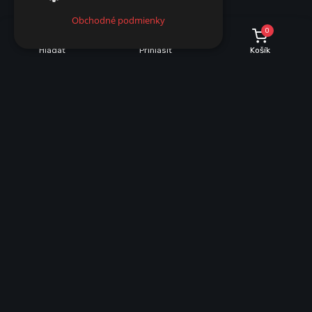
Obchodné podmienky
0
Hľadať
Prihlásiť
Košík
INFORMÁCIE O NÁKUPE
Dobrava a množstevné zľavy
Obchodné podmienky
Reklamácie
Vrátenie tovaru
VŠEOBECNÉ INFORMÁCIE
Mapa stránky
Ochrana osobných údajov