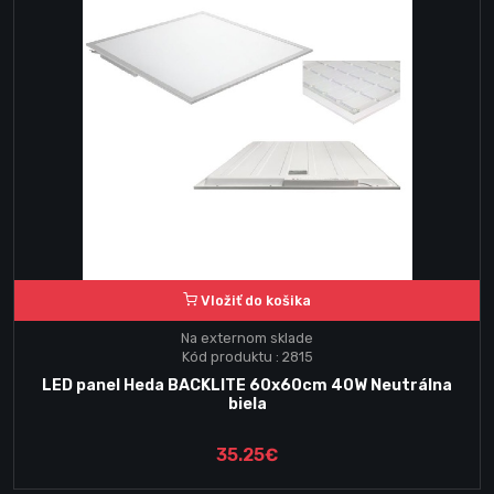
Vložiť do košika
Na externom sklade
Kód produktu : 2815
LED panel Heda BACKLITE 60x60cm 40W Neutrálna
biela
35.25€