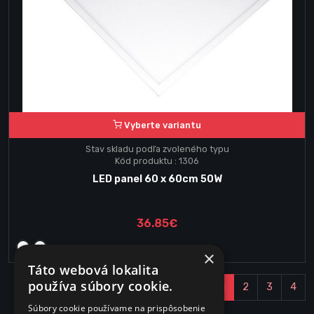
Vyberte variantu
Stav skladu podľa zvoleného typu
Kód produktu : 1306
LED panel 60 x 60cm 50W
36.85€
×
Táto webová lokalita
používa súbory cookie.
1
2
3
4
Súbory cookie používame na prispôsobenie