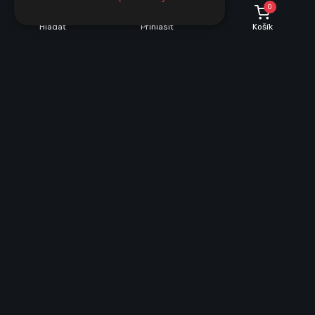
0
Hľadať
Prihlásiť
Košík
POPIS
PARAMETRE
Popis produktu
AUTO LED ŽIAROVKA C5W 4 SMD 3535 CAN BUS
MODRÁ
Technické špecifikácie:
Typ montáže:
C5W (C3W, C10W)
Počet LED diód:
4
Typ LED:
3535 SMD
Intenzita svetla:
400 lm
Napájacie napätie:
12V / 24V
Farba svetla:
modrá
Výmena žiarovky:
C3W, C5W, C10W, Festoon, C21W, L1005,