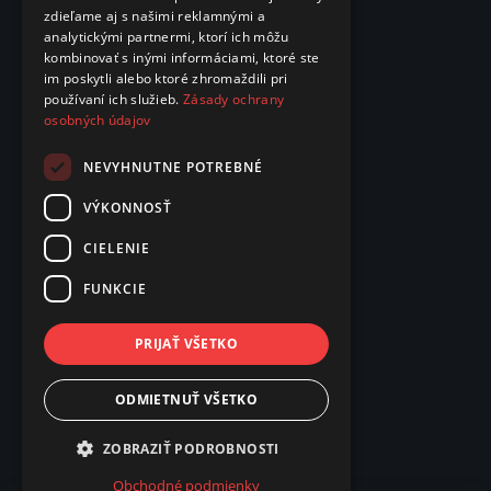
zdieľame aj s našimi reklamnými a
analytickými partnermi, ktorí ich môžu
kombinovať s inými informáciami, ktoré ste
im poskytli alebo ktoré zhromaždili pri
používaní ich služieb.
Zásady ochrany
osobných údajov
NEVYHNUTNE POTREBNÉ
VÝKONNOSŤ
CIELENIE
FUNKCIE
PRIJAŤ VŠETKO
ODMIETNUŤ VŠETKO
ZOBRAZIŤ PODROBNOSTI
Obchodné podmienky