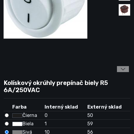
Kolískový okrúhly prepínač biely R5
6A/250VAC
Farba
Interný sklad
Externý sklad
Čierna
0
50
Biela
1
59
Sivá
10
56