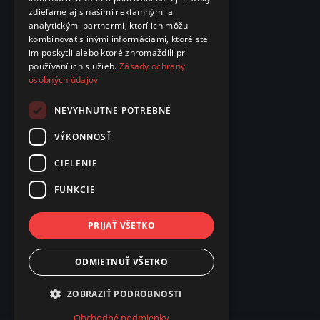
zdieľame aj s našimi reklamnými a
analytickými partnermi, ktorí ich môžu
kombinovať s inými informáciami, ktoré ste
im poskytli alebo ktoré zhromaždili pri
používaní ich služieb.
Zásady ochrany
osobných údajov
NEVYHNUTNE POTREBNÉ
VÝKONNOSŤ
CIELENIE
FUNKCIE
PRIJAŤ VŠETKO
ODMIETNUŤ VŠETKO
ZOBRAZIŤ PODROBNOSTI
Obchodné podmienky