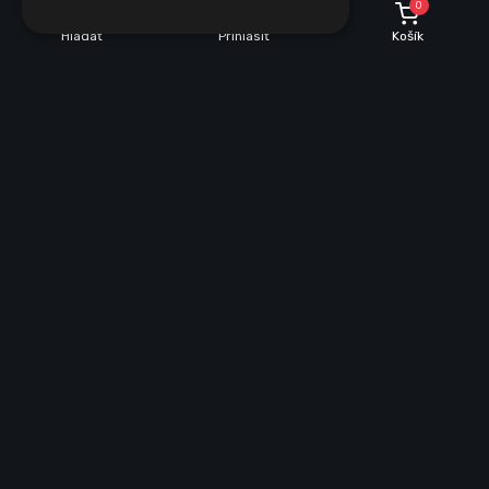
0
Hľadať
Prihlásiť
Košík
POPIS
PARAMETRE
Popis produktu
Žiarovka G9 obsahuje 27 SMD diod.Uhol svietenia je 360 stupňov.
Výhody tejto žiarovky je nízka spotreba 3,5Watt, dlhá životnosť 30
000 hodín. Diody sú kryté priehľadným sklom.
Doručenie
Kuriér, Zásielkovňa
Podpora
info@ledziarovka.eu