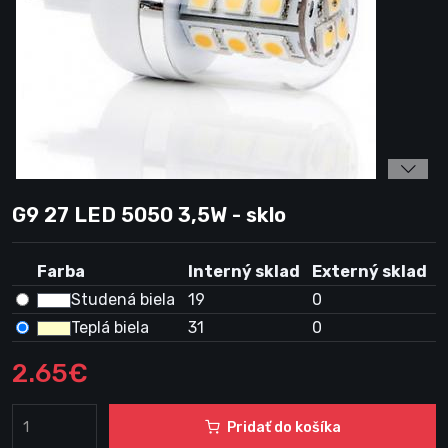
G9 27 LED 5050 3,5W - sklo
Farba
Interný sklad
Externý sklad
Studená biela
19
0
Teplá biela
31
0
2.65€
Pridať do košíka