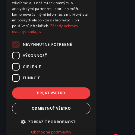
zdieľame aj s našimi reklamnými a
analytickými partnermi, ktorí ich môžu
kombinovať s inými informáciami, ktoré ste
im poskytli alebo ktoré zhromaždili pri
používaní ich služieb.
Zásady ochrany
osobných údajov
NEVYHNUTNE POTREBNÉ
VÝKONNOSŤ
CIELENIE
FUNKCIE
PRIJAŤ VŠETKO
ODMIETNUŤ VŠETKO
ZOBRAZIŤ PODROBNOSTI
Obchodné podmienky