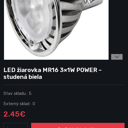
LED žiarovka MR16 3×1W POWER –
studená biela
Stav skladu :
5
Externý sklad :
0
2.45€