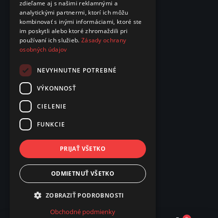
zdieľame aj s našimi reklamnými a
analytickými partnermi, ktorí ich môžu
kombinovať s inými informáciami, ktoré ste
im poskytli alebo ktoré zhromaždili pri
používaní ich služieb.
Zásady ochrany
osobných údajov
NEVYHNUTNE POTREBNÉ
VÝKONNOSŤ
CIELENIE
FUNKCIE
PRIJAŤ VŠETKO
ODMIETNUŤ VŠETKO
ZOBRAZIŤ PODROBNOSTI
Obchodné podmienky