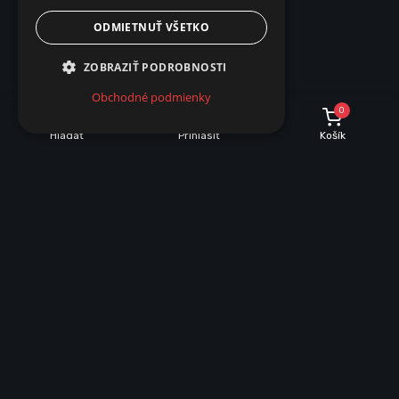
ODMIETNUŤ VŠETKO
ZOBRAZIŤ PODROBNOSTI
Obchodné podmienky
0
Hľadať
Prihlásiť
Košík
POPIS
PARAMETRE
Popis produktu
24V Neo Suri 3000K LED záhradná
lampa
24V Neo Suri LED záhradná lampa je moderné exteriérové
svietidlo určené na dekoratívne aj orientačné osvetlenie záhrad,
chodníkov, príjazdových ciest, terás, altánkov a okolia rodinných
domov. Vďaka elegantnému čiernemu prevedeniu a štíhlemu