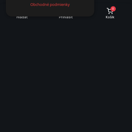
Obchodné podmienky
0
Hľadať
Prihlásiť
Košík
POPIS
PARAMETRE
Popis produktu
Vstavaná LED solárna lampa 6500K s automatickým
súmrakovým senzorom
Moderná vstavaná LED solárna lampa predstavuje praktické a
energeticky úsporné riešenie osvetlenia exteriéru bez potreby
elektrického pripojenia. Vďaka integrovanému solárnemu panelu
premieňa slnečnú energiu na elektrickú a počas večerných
hodín automaticky osvetľuje okolie. Je ideálna na montáž do
chodníkov, schodov, terás, záhradných múrikov, plotov,
príjazdových ciest alebo iných vonkajších priestorov, kde je