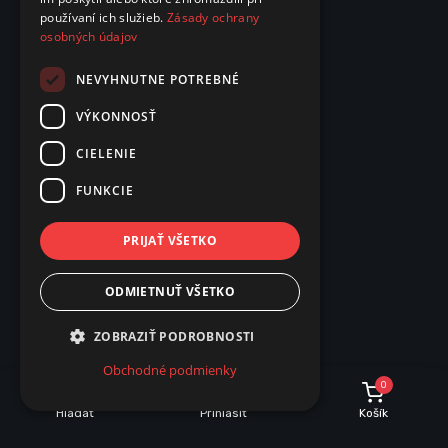
používaní ich služieb.
Zásady ochrany
osobných údajov
NEVYHNUTNE POTREBNÉ
VÝKONNOSŤ
CIELENIE
FUNKCIE
PRIJAŤ VŠETKO
ODMIETNUŤ VŠETKO
ZOBRAZIŤ PODROBNOSTI
Obchodné podmienky
0
Hľadať
Prihlásiť
Košík