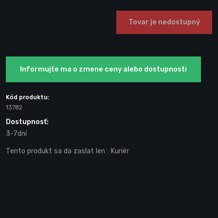
Tovar je nedostupný
Informujte ma o zmene ceny alebo dostupnosti
Kód produktu:
13782
Dostupnosť:
3-7dní
Tento produkt sa da zaslat len
: Kuriér