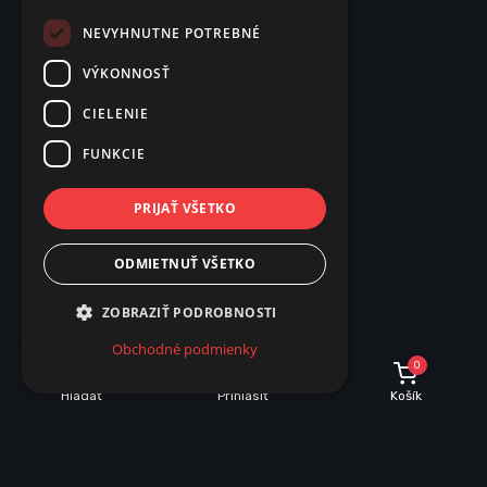
NEVYHNUTNE POTREBNÉ
VÝKONNOSŤ
CIELENIE
FUNKCIE
PRIJAŤ VŠETKO
ODMIETNUŤ VŠETKO
ZOBRAZIŤ PODROBNOSTI
Obchodné podmienky
0
Hľadať
Prihlásiť
Košík
POPIS
PARAMETRE