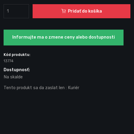
Pridať do košíka
Informujte ma o zmene ceny alebo dostupnosti
Kód produktu:
13774
Dostupnosť:
Na skalde
Tento produkt sa da zaslat len
: Kuriér