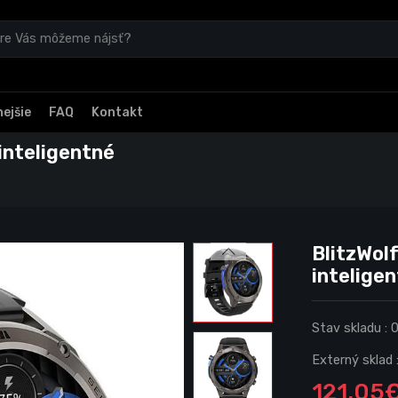
ejšie
FAQ
Kontakt
inteligentné
BlitzWol
inteligen
Stav skladu :
Externý sklad 
121.05