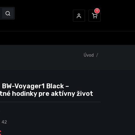
Úvod
f BW-Voyager1 Black –
tné hodinky pre aktívny život
0
:
42
€