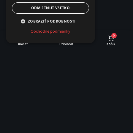
ODMIETNUŤ VŠETKO
ZOBRAZIŤ PODROBNOSTI
Obchodné podmienky
0
Hľadať
Prihlásiť
Košík
POPIS
PARAMETRE
Popis produktu
Dekoratívna svetelná lampa Aurora –
viacfarebný projektor galaxie a
diaľkovým ovládaním
Premeňte akúkoľvek miestnosť na magickú, upokojujúcu oázu
svetiel a farieb s dekoratívnou lampou Aurora. Tento moderný
projektor vytvára nádherné efekty aurory, vlny vody či