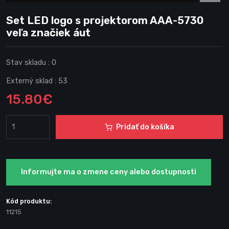
Set LED logo s projektorom AAA-5730
veľa značiek áut
Stav skladu :
0
Externý sklad :
53
15.80€
Pridať do košíka
Informujte ma o zmene ceny alebo dostupnosti
Kód produktu:
11215