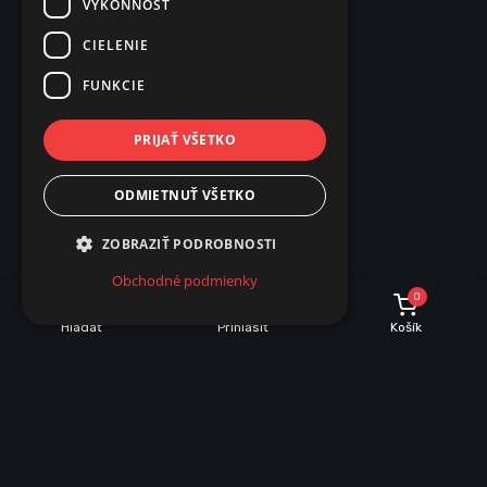
VÝKONNOSŤ
CIELENIE
FUNKCIE
PRIJAŤ VŠETKO
ODMIETNUŤ VŠETKO
ZOBRAZIŤ PODROBNOSTI
Obchodné podmienky
0
Hľadať
Prihlásiť
Košík
POPIS
PARAMETRE
Popis produktu