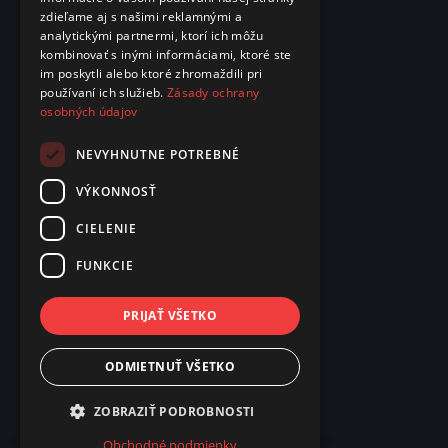
zdieľame aj s našimi reklamnými a
analytickými partnermi, ktorí ich môžu
kombinovať s inými informáciami, ktoré ste
im poskytli alebo ktoré zhromaždili pri
používaní ich služieb.
Zásady ochrany
osobných údajov
NEVYHNUTNE POTREBNÉ
VÝKONNOSŤ
CIELENIE
FUNKCIE
PRIJAŤ VŠETKO
ODMIETNUŤ VŠETKO
ZOBRAZIŤ PODROBNOSTI
Obchodné podmienky