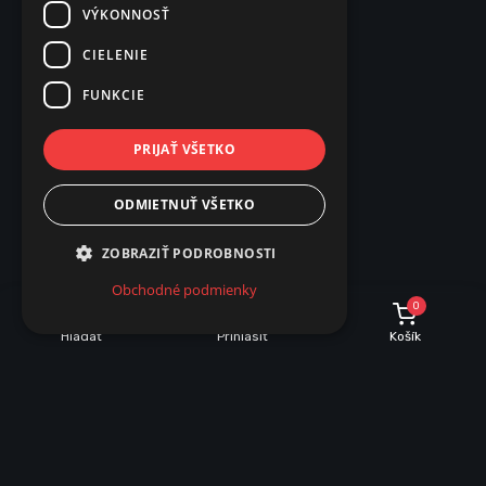
VÝKONNOSŤ
CIELENIE
FUNKCIE
PRIJAŤ VŠETKO
ODMIETNUŤ VŠETKO
ZOBRAZIŤ PODROBNOSTI
Obchodné podmienky
0
Hľadať
Prihlásiť
Košík
INFORMÁCIE O NÁKUPE
Dobrava a množstevné zľavy