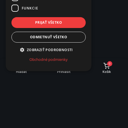
FUNKCIE
PRIJAŤ VŠETKO
ODMIETNUŤ VŠETKO
ZOBRAZIŤ PODROBNOSTI
Obchodné podmienky
0
Hľadať
Prihlásiť
Košík
INFORMÁCIE O NÁKUPE
Dobrava a množstevné zľavy
Obchodné podmienky
Reklamácie