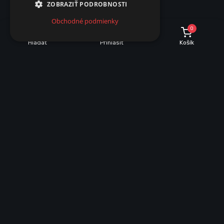
ZOBRAZIŤ PODROBNOSTI
Obchodné podmienky
0
Hľadať
Prihlásiť
Košík
INFORMÁCIE O NÁKUPE
Dobrava a množstevné zľavy
Obchodné podmienky
Reklamácie
Vrátenie tovaru
VŠEOBECNÉ INFORMÁCIE
Mapa stránky
Ochrana osobných údajov