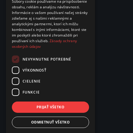
Súbory cookie používame na prispôsobenie
obsahu, reklám a analýzu návštevnosti.
Informácie o vašom používaní našej stránky
zdieľame aj s našimi reklamnými a
analytickými partnermi, ktorí ich môžu
kombinovať s inými informáciami, ktoré ste
im poskytli alebo ktoré zhromaždili pri
používaní ich služieb.
Zásady ochrany
osobných údajov
NEVYHNUTNE POTREBNÉ
VÝKONNOSŤ
CIELENIE
FUNKCIE
PRIJAŤ VŠETKO
ODMIETNUŤ VŠETKO