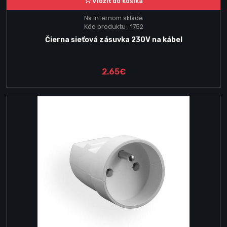
Vložiť do košika
Na internom sklade
Kód produktu : 1752
Čierna sieťová zásuvka 230V na kábel
2.65€