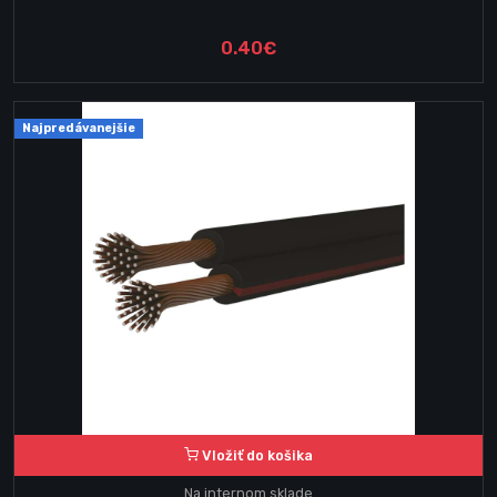
0.40€
Najpredávanejšie
Vložiť do košika
Na internom sklade