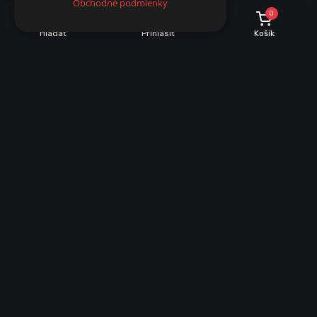
Obchodné podmienky
0
Hľadať
Prihlásiť
Košík
INFORMÁCIE O NÁKUPE
Dobrava a množstevné zľavy
Obchodné podmienky
Reklamácie
Vrátenie tovaru
VŠEOBECNÉ INFORMÁCIE
Mapa stránky
Ochrana osobných údajov