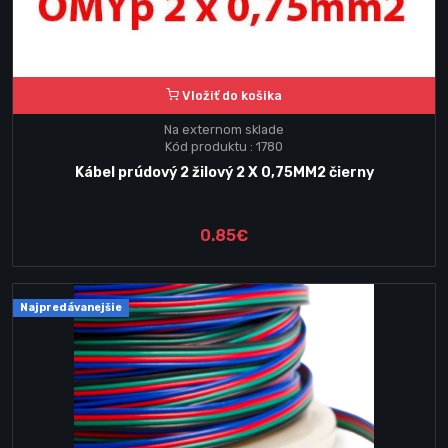
Vložiť do košika
Na externom sklade
Kód produktu : 1780
Kábel prúdový 2 žilový 2 X 0,75MM2 čierny
0.85€
Najpredávanejšie