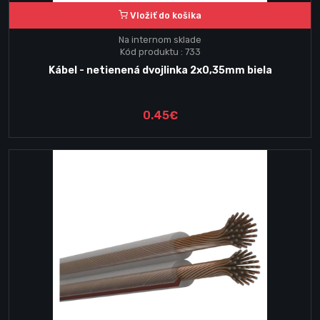
Vložiť do košika
Na internom sklade
Kód produktu : 733
Kábel - netienená dvojlinka 2x0,35mm biela
0.45€