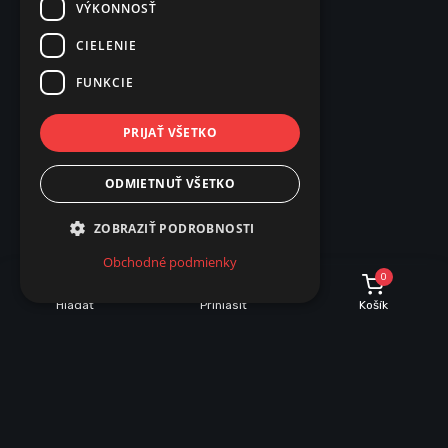
VÝKONNOSŤ
CIELENIE
FUNKCIE
PRIJAŤ VŠETKO
ODMIETNUŤ VŠETKO
ZOBRAZIŤ PODROBNOSTI
Obchodné podmienky
0
Hľadať
Prihlásiť
Košík
POPIS
PARAMETRE
Popis produktu