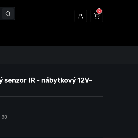
 senzor IR - nábytkový 12V-
0
:
88