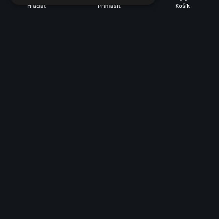
Hľadať
Prihlásiť
Košík
POPIS
PARAMETRE
Popis produktu
Doručenie
Kuriér, Zásielkovňa
Podpora
info@ledziarovka.eu
Vrátenie tovaru
14 dní na vrátenie tovaru