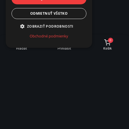
ODMIETNUŤ VŠETKO
ZOBRAZIŤ PODROBNOSTI
Obchodné podmienky
0
Hľadať
Prihlásiť
Košík
POPIS
PARAMETRE
Popis produktu
Žiarovka MR16 je moderná žiarovka s LED diodou COB so
silnou svietivosťou na napätie
12V/DC
. Výhody tejto žiarovky je
nízka spotreba, dlhá životnosť 30 000 hod. Nezohrieva sa ako
halogénové žiarovky a tým pádom nehrozí prehriatie objímky a
vznik požiaru. Tieto žiarovky majú širokú aplikáciu použitia:
stropné svietidlá, nástenné svietidlá, podhľadové svietidlá a