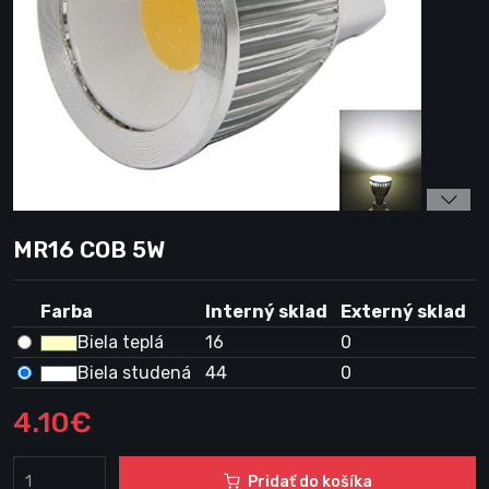
MR16 COB 5W
Farba
Interný sklad
Externý sklad
Biela teplá
16
0
Biela studená
44
0
4.10€
Pridať do košíka