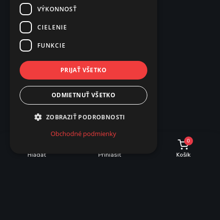
VÝKONNOSŤ
CIELENIE
FUNKCIE
PRIJAŤ VŠETKO
ODMIETNUŤ VŠETKO
ZOBRAZIŤ PODROBNOSTI
Obchodné podmienky
0
Hľadať
Prihlásiť
Košík
POPIS
PARAMETRE
Popis produktu