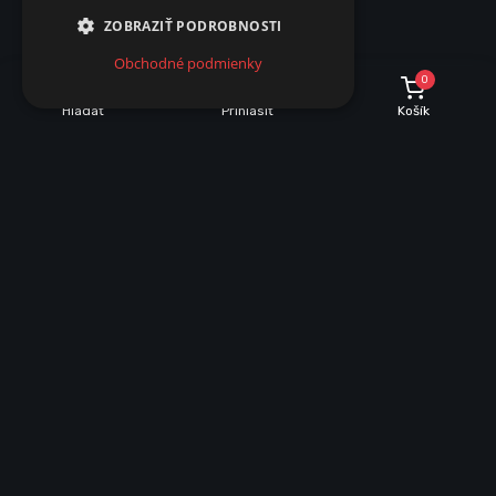
ZOBRAZIŤ PODROBNOSTI
Obchodné podmienky
0
Hľadať
Prihlásiť
Košík
POPIS
PARAMETRE
Popis produktu
Vodeodolná spojka pre jednofarebný pás na 230V.Pre spojenie
jednofarebných pásikov potrebujete 1x vodeodolnú spojku a 2x
dvoj kolíkový pin.Pin nie je súčasťou spojky.
Doručenie
Kuriér, Zásielkovňa