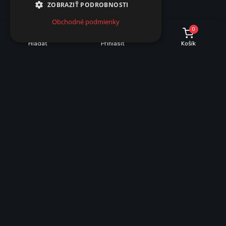
ZOBRAZIŤ PODROBNOSTI
Obchodné podmienky
0
Hľadať
Prihlásiť
Košík
POPIS
PARAMETRE
Popis produktu
Vysoko svietivý vodeodolný modul 3 x LED SMD 5050.Tieto
moduly sú vhodné na podsvietenie reklamných tabúľ a
podobne.Na moduloch sú aj uchytávacie otvory na
šrobiky.Keďže sú vodeodolné,tak sú použiteľné aj v exteriéri.