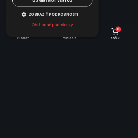
ODMIETNUŤ VŠETKO
ZOBRAZIŤ PODROBNOSTI
Obchodné podmienky
0
Hľadať
Prihlásiť
Košík
POPIS
PARAMETRE
Popis produktu
Rezistor pre LED žiarovky 12 V / 25 W / 10 Ω
Tento výkonový rezistor je určený na použitie v 12 V
elektroinštaláciách, najmä pri montáži LED žiaroviek a LED
svetiel v automobiloch, motocykloch, karavanoch alebo iných
12 V systémoch. Slúži na kompenzáciu nízkeho odberu LED
zdrojov, čím pomáha predchádzať chybovým hláseniam
palubného systému, blikaniu svetiel alebo nesprávnej funkcii