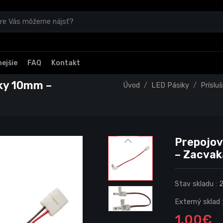
ejšie
FAQ
Kontakt
iky 10mm –
Úvod
LED Pásiky
Príslu
Prepojov
– Zacvak
Stav skladu :
Externý sklad 
1.00€