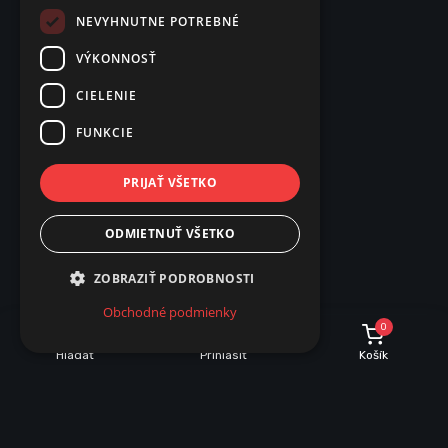
NEVYHNUTNE POTREBNÉ
VÝKONNOSŤ
CIELENIE
FUNKCIE
PRIJAŤ VŠETKO
ODMIETNUŤ VŠETKO
ZOBRAZIŤ PODROBNOSTI
Obchodné podmienky
0
Hľadať
Prihlásiť
Košík
POPIS
PARAMETRE