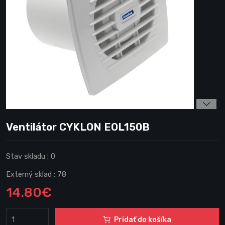
Ventilátor CYKLON EOL150B
Stav skladu :
0
Externý sklad :
78
14.80€
Pridať do košíka