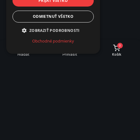
PRIJAŤ VŠETKO
ODMIETNUŤ VŠETKO
ZOBRAZIŤ PODROBNOSTI
Obchodné podmienky
0
Hľadať
Prihlásiť
Košík
POPIS
PARAMETRE
Popis produktu
Ventilátory série Kanlux CYKLON EOL sú k dispozícii v troch
veľkostiach a priemeroch 100, 120 a 150mm. Sú vyrobené z plastu
v bielej farbe. Ich výkon je 19 a 20 a 22W. Počet otáčok z každej
veľkosti je 2550/min.
model CYKLÓN EOL120HT je navyše vybavený čidlom vlhkosti,