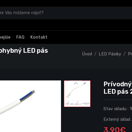
ejšie
FAQ
Kontakt
 ohybný LED pás
Úvod
LED Pásiky
Pr
Prívodný
LED pás
Stav skladu :
1
Externý sklad 
3.90€