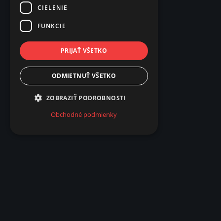
CIELENIE
FUNKCIE
PRIJAŤ VŠETKO
ODMIETNUŤ VŠETKO
ZOBRAZIŤ PODROBNOSTI
Obchodné podmienky
Popis produktu
Prívodný kábel pre vodeodolný ohybný LED p