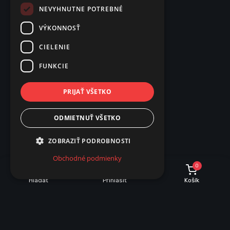
NEVYHNUTNE POTREBNÉ
VÝKONNOSŤ
CIELENIE
FUNKCIE
PRIJAŤ VŠETKO
ODMIETNUŤ VŠETKO
ZOBRAZIŤ PODROBNOSTI
Obchodné podmienky
0
Hľadať
Prihlásiť
Košík
POPIS
PARAMETRE