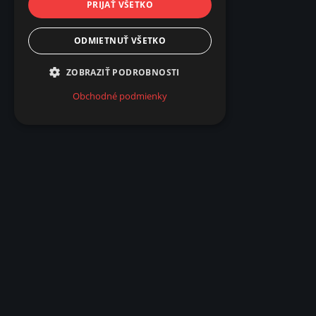
PRIJAŤ VŠETKO
ODMIETNUŤ VŠETKO
ZOBRAZIŤ PODROBNOSTI
Obchodné podmienky
Popis produktu
LED ŽIAROVKA FILAMENT 6W E27
Farba svetla
teplá biela.
Použitie je široké, ako v domácnostiach, obchodoc
interiéroch, výkladoch.