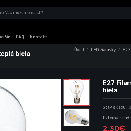
ejšie
FAQ
Kontakt
Úvod
LED žiarovky
E27 
eplá biela
E27 Fila
biela
Stav skladu :
Externý sklad 
2.30€