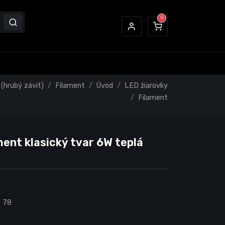
(hrubý závit)
Filament
Úvod
LED žiarovky
Filament
ment klasický tvar 6W teplá
0
:
78