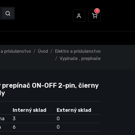
 a príslušenstvo
Úvod
Elektro a príslušenstvo
Vypínače , prepínače
ý prepínač ON-OFF 2-pin, čierny
ly
Interný sklad
Externý sklad
na
3
0
a
6
0