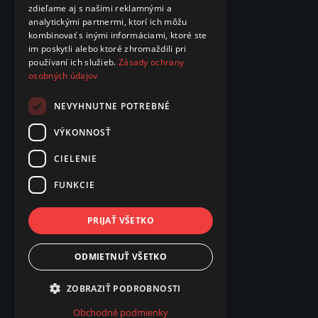
zdieľame aj s našimi reklamnými a
analytickými partnermi, ktorí ich môžu
kombinovať s inými informáciami, ktoré ste
im poskytli alebo ktoré zhromaždili pri
používaní ich služieb.
Zásady ochrany
osobných údajov
NEVYHNUTNE POTREBNÉ
VÝKONNOSŤ
CIELENIE
FUNKCIE
PRIJAŤ VŠETKO
ODMIETNUŤ VŠETKO
ZOBRAZIŤ PODROBNOSTI
Obchodné podmienky