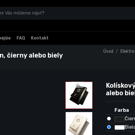
ejšie
FAQ
Kontakt
Úvod
Elektro
, čierny alebo biely
Kolískov
alebo bie
Farba
Čier
Biel