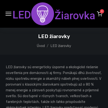
0
LED žiarovky
Úvod
LED žiarovky
LED žiarovky sú energeticky úsporné a ekologické riešenie
osvetlenia pre domácnosti aj firmy. Ponúkajú dlhú životnosť,
nízku spotrebu energie a okamžitý nábeh plnej svietivosti. V
porovnaní s klasickými žiarovkami spotrebujú až o 80 %
menej energie a zároveň poskytujú rovnomerné a príjemné
svetlo. Sú dostupné v rôznych tvaroch, veľkostiach a
farebných teplotách, takže ich ľahko prispôsobíte
akémukoľvek interiéru. LED žiarovky predstavujú modernú,