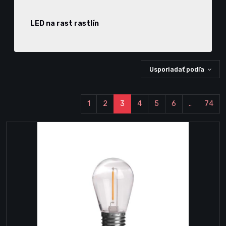
LED na rast rastlín
Usporiadať podľa
1
2
3
4
5
6
..
74