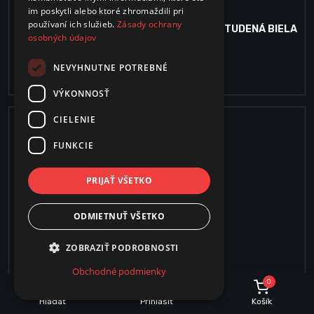
im poskytli alebo ktoré zhromaždili pri
Kód produktu : 6076
používaní ich služieb.
Zásady ochrany
LED ŽIAROVKA C37 - E14 - 3W - 270 LM - STUDENÁ BIELA
osobných údajov
NEVYHNUTNE POTREBNÉ
1.45€
VÝKONNOSŤ
CIELENIE
FUNKCIE
PRIJAŤ VŠETKO
ODMIETNUŤ VŠETKO
ZOBRAZIŤ PODROBNOSTI
Obchodné podmienky
0
Hľadať
Prihlásiť
Košík