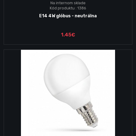
Na internom sklade
Kód produktu : 1386
E14 4W glóbus - neutrálna
1.45€