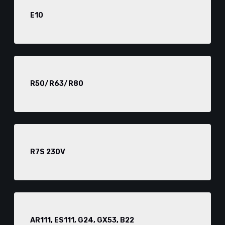
E10
R50/R63/R80
R7S 230V
AR111, ES111, G24, GX53, B22