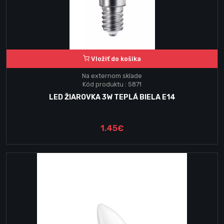
Vložiť do košika
Na externom sklade
Kód produktu : 5871
LED ŽIAROVKA 3W TEPLÁ BIELA E14
1.45€