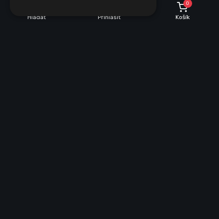
0
Hľadať
Prihlásiť
Košík
INFORMÁCIE O NÁKUPE
Dobrava a množstevné zľavy
Obchodné podmienky
Reklamácie
Vrátenie tovaru
VŠEOBECNÉ INFORMÁCIE
Mapa stránky
Ochrana osobných údajov