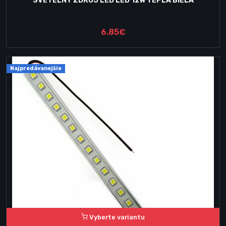
SVETELNÝ ZDROJ LED LED 12W TEPLÁ BIELA
6.85€
Najpredávanejšie
Vyberte variantu