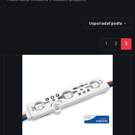
Usporiadať podľa
1
2
3