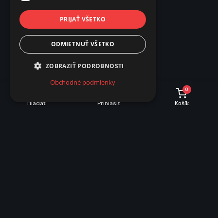
PRIJAŤ VŠETKO
ODMIETNUŤ VŠETKO
ZOBRAZIŤ PODROBNOSTI
Obchodné podmienky
0
Hľadať
Prihlásiť
Košík
INFORMÁCIE O NÁKUPE
Dobrava a množstevné zľavy
Obchodné podmienky
Reklamácie
Vrátenie tovaru