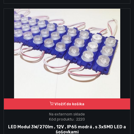
Vložiť do košika
Na externom sklade
Kód produktu : 2220
LED Modul 3W/270lm , 12V , IP65 modrá , s 3xSMD LED a
šošovkami