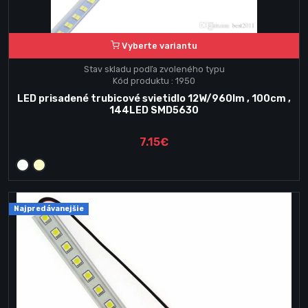
Vyberte variantu
Stav skladu podľa zvoleného typu
Kód produktu : 1950
LED prisadené trubicové svietidlo 12W/960lm , 100cm ,
144LED SMD5630
7.15€
Najpredávanejšie