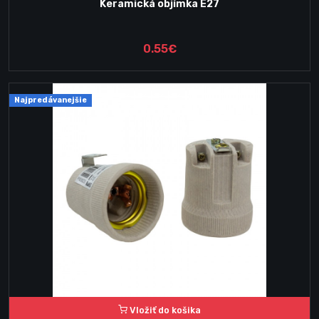
Keramická objímka E27
0.55€
Najpredávanejšie
Vložiť do košika