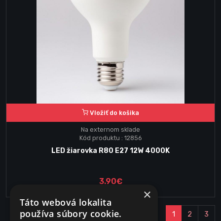
Vložiť do košika
Na externom sklade
Kód produktu : 12856
LED žiarovka R80 E27 12W 4000K
3.90€
×
Táto webová lokalita
používa súbory cookie.
1
2
3