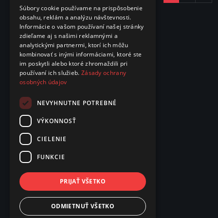
Súbory cookie používame na prispôsobenie
obsahu, reklám a analýzu návštevnosti.
Informácie o vašom používaní našej stránky
zdieľame aj s našimi reklamnými a
analytickými partnermi, ktorí ich môžu
kombinovať s inými informáciami, ktoré ste
im poskytli alebo ktoré zhromaždili pri
používaní ich služieb.
Zásady ochrany
osobných údajov
NEVYHNUTNE POTREBNÉ
VÝKONNOSŤ
CIELENIE
FUNKCIE
PRIJAŤ VŠETKO
ODMIETNUŤ VŠETKO