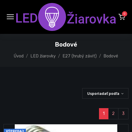
0
Bodové
Úvod
LED žiarovky
E27 (hrubý závit)
Bodové
Usporiadať podľa
1
2
3
VÝPREDAJ