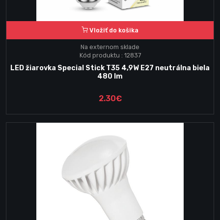
Vložiť do košika
Na externom sklade
Kód produktu : 12837
LED žiarovka Special Stick T35 4,9W E27 neutrálna biela
480 lm
2.30€