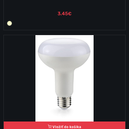
3.45€
Vložiť do košika