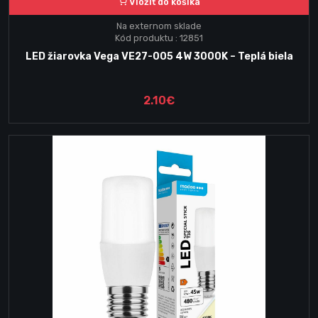
Vložiť do košika
Na externom sklade
Kód produktu : 12851
LED žiarovka Vega VE27-005 4W 3000K – Teplá biela
2.10€