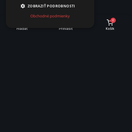
ZOBRAZIŤ PODROBNOSTI
Obchodné podmienky
0
Hľadať
Prihlásiť
Košík
INFORMÁCIE O NÁKUPE
Dobrava a množstevné zľavy
Obchodné podmienky
Reklamácie
Vrátenie tovaru
VŠEOBECNÉ INFORMÁCIE
Mapa stránky
Ochrana osobných údajov