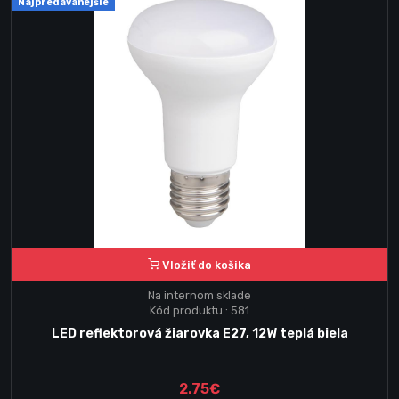
Najpredávanejšie
Vložiť do košika
Na internom sklade
Kód produktu : 581
LED reflektorová žiarovka E27, 12W teplá biela
2.75€