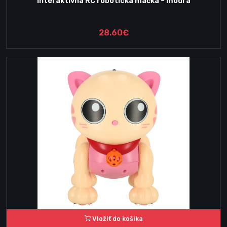
Interaktívna RC robotická mačka – modrá
28.60€
Vložiť do košika