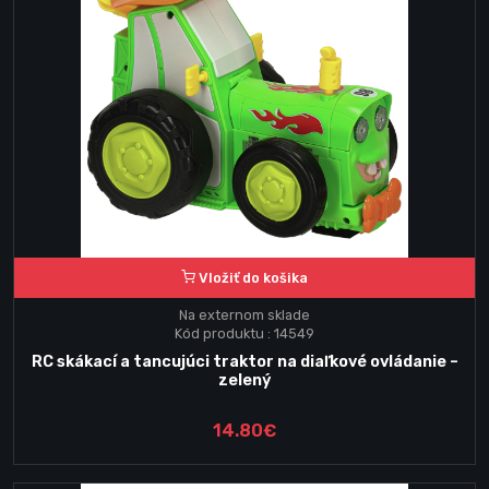
Vložiť do košika
Na externom sklade
Kód produktu : 14549
RC skákací a tancujúci traktor na diaľkové ovládanie –
zelený
14.80€