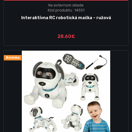
Na externom sklade
Kód produktu : 14551
Interaktívna RC robotická mačka – ružová
28.60€
Novinka