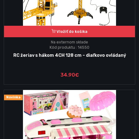
Vložiť do košika
Na externom sklade
Kód produktu : 14550
RC žeriav s hákom 4CH 128 cm – diaľkovo ovládaný
34.90€
Novinka