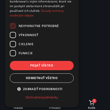
kombinovať s inými informáciami, ktoré ste
im poskytli alebo ktoré zhromaždili pri
používaní ich služieb.
Zásady ochrany
osobných údajov
NEVYHNUTNE POTREBNÉ
VÝKONNOSŤ
CIELENIE
FUNKCIE
PRIJAŤ VŠETKO
ODMIETNUŤ VŠETKO
ZOBRAZIŤ PODROBNOSTI
Obchodné podmienky
0
Hľadať
Prihlásiť
Košík