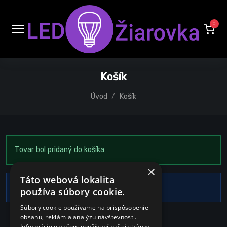
0
Košík
Úvod
Košík
Tovar bol pridaný do košíka
×
Táto webová lokalita
Váš košík je prázdny
používa súbory cookie.
Súbory cookie používame na prispôsobenie
obsahu, reklám a analýzu návštevnosti.
Informácie o vašom používaní našej stránky