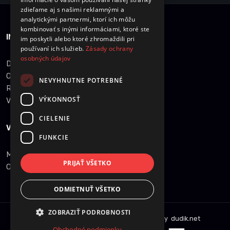
zdieľame aj s našimi reklamnými a
analytickými partnermi, ktorí ich môžu
kombinovať s inými informáciami, ktoré ste
INFORMÁCIE O NÁKUPE
im poskytli alebo ktoré zhromaždili pri
používaní ich služieb.
Zásady ochrany
osobných údajov
Dobrava a množstevné zľavy
Obchodné podmienky
NEVYHNUTNE POTREBNÉ
Reklamácie
VÝKONNOSŤ
Vrátenie tovaru
CIELENIE
VŠEOBECNÉ INFORMÁCIE
FUNKCIE
Mapa stránky
PRIJAŤ VŠETKO
Ochrana osobných údajov
ODMIETNUŤ VŠETKO
ZOBRAZIŤ PODROBNOSTI
Copyright © 2014
ledziarovka.eu
. Created by
dudik.net
Obchodné podmienky