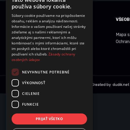
používa súbory cookie.
Súbory cookie používame na prispôsobenie
INFORMÁCIE O NÁKUPE
VŠEOB
obsahu, reklám a analýzu návštevnosti.
Informácie o vašom používaní našej stránky
zdieľame aj s našimi reklamnými a
Dobrava a množstevné zľavy
Mapa s
analytickými partnermi, ktorí ich môžu
Obchodné podmienky
Ochran
kombinovať s inými informáciami, ktoré ste
im poskytli alebo ktoré zhromaždili pri
Reklamácie
používaní ich služieb.
Zásady ochrany
Vrátenie tovaru
osobných údajov
NEVYHNUTNE POTREBNÉ
VÝKONNOSŤ
Copyright © 2014
ledziarovka.eu
. Created by
dudik.net
CIELENIE
FUNKCIE
PRIJAŤ VŠETKO