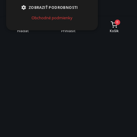
ZOBRAZIŤ PODROBNOSTI
Obchodné podmienky
0
Hľadať
Prihlásiť
Košík
INFORMÁCIE O NÁKUPE
Dobrava a množstevné zľavy
Obchodné podmienky
Reklamácie
Vrátenie tovaru
VŠEOBECNÉ INFORMÁCIE
Mapa stránky
Ochrana osobných údajov