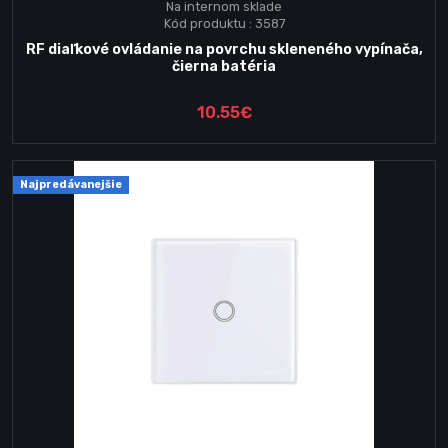
Na internom sklade
Kód produktu : 3587
RF diaľkové ovládanie na povrchu skleneného vypínača,
čierna batéria
10.55€
Najpredávanejšie