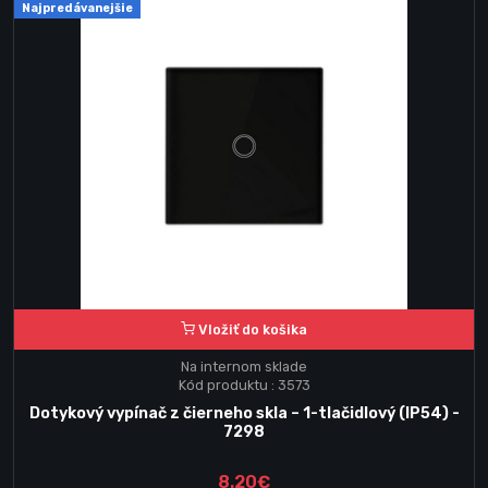
Najpredávanejšie
Vložiť do košika
Na internom sklade
Kód produktu : 3573
Dotykový vypínač z čierneho skla – 1-tlačidlový (IP54) -
7298
8.20€