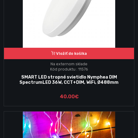
Vložiť do košika
Na externom sklade
Kód produktu : 11576
SMART LED stropné svietidlo Nymphea DIM
SpectrumLED 36W, CCT+DIM, WiFi, Ø488mm
40.00€