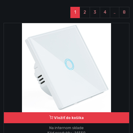
1
2
3
4
..
8
Vložiť do košika
Na internom sklade
Kód produktu : 14559