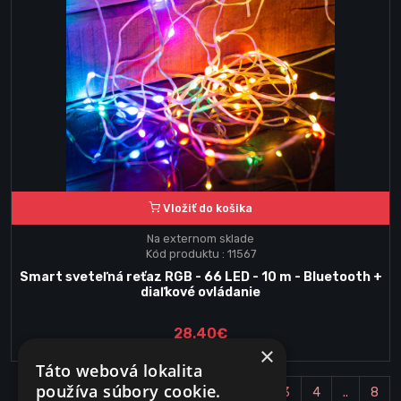
Vložiť do košika
Na externom sklade
Kód produktu : 11567
Smart sveteľná reťaz RGB - 66 LED - 10 m - Bluetooth +
diaľkové ovládanie
28.40€
×
Táto webová lokalita
používa súbory cookie.
1
2
3
4
..
8