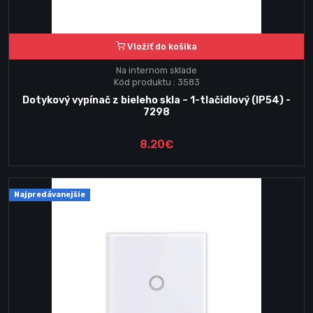
Vložiť do košika
Na internom sklade
Kód produktu : 3583
Dotykový vypínač z bieleho skla – 1-tlačidlový (IP54) -
7298
8.20€
Najpredávanejšie