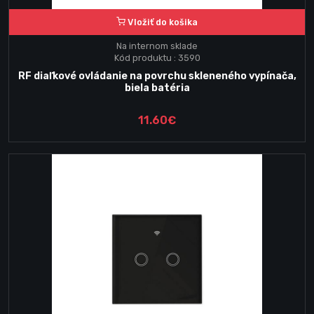
Vložiť do košika
Na internom sklade
Kód produktu : 3590
RF diaľkové ovládanie na povrchu skleneného vypínača,
biela batéria
11.60€