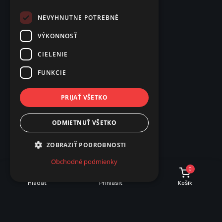
NEVYHNUTNE POTREBNÉ
VÝKONNOSŤ
CIELENIE
FUNKCIE
PRIJAŤ VŠETKO
ODMIETNUŤ VŠETKO
ZOBRAZIŤ PODROBNOSTI
Obchodné podmienky
0
Hľadať
Prihlásiť
Košík