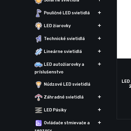
Solárne svietidlá
Pouličné LED svietidlá
LED žiarovky
Technické svietidlá
Lineárne svietidlá
LED autožiarovky a
príslušenstvo
LED
Núdzové LED svietidlá
Záhradné svietidlá
LED Pásiky
Ovládače stmievače a
senzory