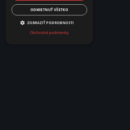
ODMIETNUŤ VŠETKO
ZOBRAZIŤ PODROBNOSTI
Obchodné podmienky
INFORMÁCIE O NÁKUPE
VŠEOB
Dobrava a množstevné zľavy
Mapa s
Obchodné podmienky
Ochran
Reklamácie
Vrátenie tovaru