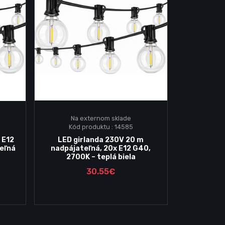
Na externom sklade
Kód produktu : 14585
Vložiť do košika
 E12
LED girlanda 230V 20 m
eľná
nadpájateľná, 20x E12 G40,
2700K – teplá biela
30.55€