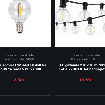
Na externom sklade
Na externom sklade
Kód produktu : 14580
Kód produktu : 14581
Vložiť do košika
Vložiť do košika
 žiarovka E12 G40 FILAMENT
ED girlanda 230V 10 m, 10x
230V 1W sada 5 ks, 2700K
G40, 2700K IP44 nadpájat
6.30€
18.95€