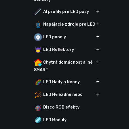
Al profily pre LED pásy
Napájacie zdroje pre LED
LED panely
LED Reflektory
Chytrá domácnosť a iné
SMART
LED Hady a Neony
LED Hviezdne nebo
Disco RGB efekty
LED Moduly