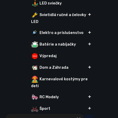
LED sviečky
Svietidlá ručné a čelovky
LED
Elektro a príslušenstvo
Batérie a nabíjačky
Výpredaj
Dom a Záhrada
Karnevalové kostýmy pre
deti
RC Modely
Šport