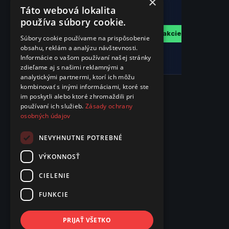
×
🚚
Táto webová lokalita
Doprava
používa súbory cookie.
zdarma
Zobraziť ďalšie akcie
Súbory cookie používame na prispôsobenie
pri
obsahu, reklám a analýzu návštevnosti.
nákupe
Informácie o vašom používaní našej stránky
nad
50 €
zdieľame aj s našimi reklamnými a
analytickými partnermi, ktorí ich môžu
kombinovať s inými informáciami, ktoré ste
im poskytli alebo ktoré zhromaždili pri
používaní ich služieb.
Zásady ochrany
osobných údajov
NEVYHNUTNE POTREBNÉ
VÝKONNOSŤ
CIELENIE
FUNKCIE
PRIJAŤ VŠETKO