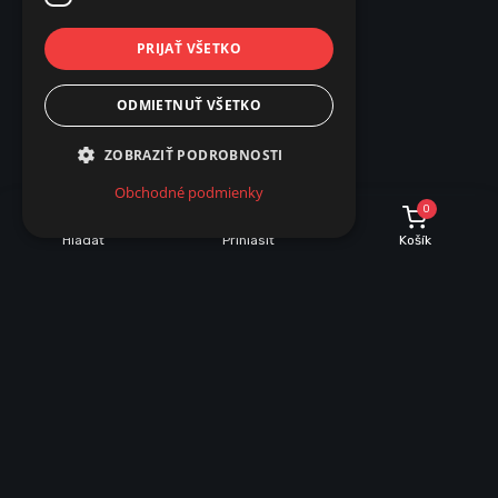
PRIJAŤ VŠETKO
ODMIETNUŤ VŠETKO
ZOBRAZIŤ PODROBNOSTI
Obchodné podmienky
0
Hľadať
Prihlásiť
Košík
INFORMÁCIE O NÁKUPE
Dobrava a množstevné zľavy
Obchodné podmienky
Reklamácie
Vrátenie tovaru